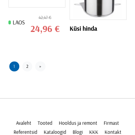
42,47
€
LAOS
24,96
€
Küsi hinda
1
2
»
Avaleht
Tooted
Hooldus ja remont
Firmast
Referentsid
Kataloogid
Blogi
KKK
Kontakt