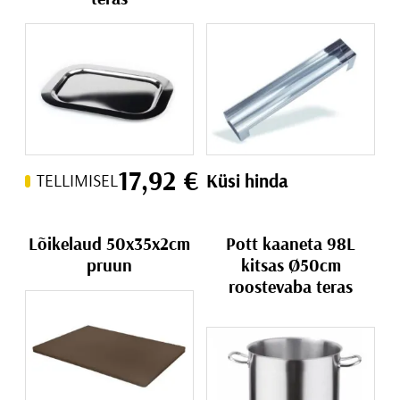
17,92
€
Küsi hinda
TELLIMISEL
Lõikelaud 50x35x2cm
Pott kaaneta 98L
pruun
kitsas Ø50cm
roostevaba teras