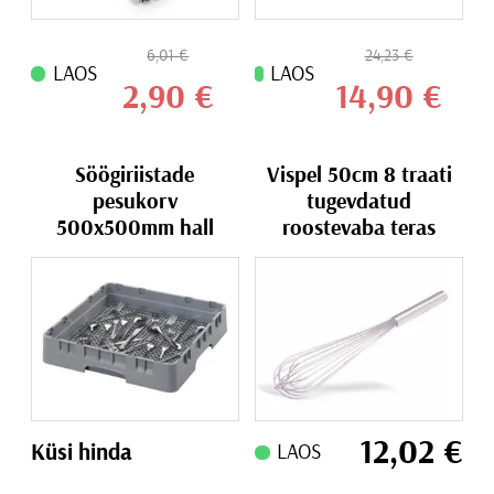
6,01
€
24,23
€
LAOS
LAOS
2,90
€
14,90
€
Söögiriistade
Vispel 50cm 8 traati
pesukorv
tugevdatud
500x500mm hall
roostevaba teras
12,02
€
Küsi hinda
LAOS