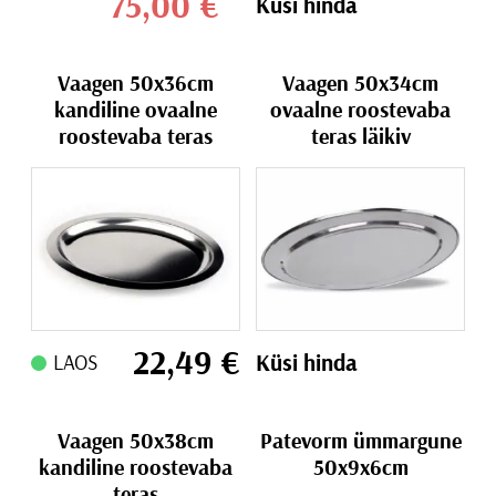
75,00
€
Küsi hinda
Vaagen 50x36cm
Vaagen 50x34cm
kandiline ovaalne
ovaalne roostevaba
roostevaba teras
teras läikiv
22,49
€
Küsi hinda
LAOS
Vaagen 50x38cm
Patevorm ümmargune
kandiline roostevaba
50x9x6cm
teras