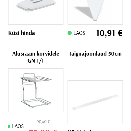
10,91
€
Küsi hinda
LAOS
Alusraam korvidele
Taignajoonlaud 50cm
GN 1/1
90,40
€
LAOS