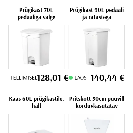
Prügikast 70L
Prügikast 90L pedaali
pedaaliga valge
ja ratastega
128,01
€
140,44
€
TELLIMISEL
LAOS
Kaas 60L prügikastile,
Pritskott 50cm puuvill
hall
korduvkasutatav