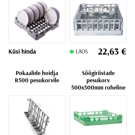
22,63
€
Küsi hinda
LAOS
Pokaalide hoidja
Söögiriistade
R500 pesukorvile
pesukorv
500x500mm roheline