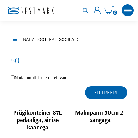
0
NÄITA TOOTEKATEGOORIAID
50
Näita ainult kohe ostetavaid
FILTREERI
Prügikonteiner 87L
Malmpann 50cm 2-
pedaaliga, sinise
sangaga
kaanega