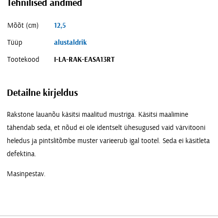
Tehnilised andmed
Mõõt (cm)
12,5
Tüüp
alustaldrik
Tootekood
I-LA-RAK-EASA13RT
Detailne kirjeldus
Rakstone lauanõu käsitsi maalitud mustriga. Käsitsi maalimine
tähendab seda, et nõud ei ole identselt ühesugused vaid värvitooni
heledus ja pintslitõmbe muster varieerub igal tootel. Seda ei käsitleta
defektina.
Masinpestav.