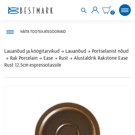
0
NÄITA TOOTEKATEGOORIAID
Lauanõud ja köögitarvikud
Lauanõud
Portselanist nõud
Rak Porcelain
Ease
Rust
Alustaldrik Rakstone Ease
Rust 12,5cm espressotassile