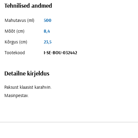
Tehnilised andmed
Mahutavus (ml)
500
Mõõt (cm)
8,4
Kõrgus (cm)
23,5
Tootekood
I-SE-BOU-032442
Detailne kirjeldus
Paksust klaasist karahvin.
Masinpestav.