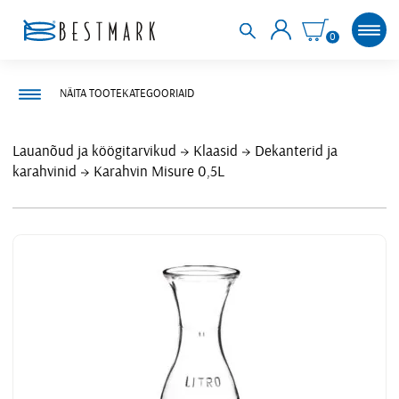
0
NÄITA TOOTEKATEGOORIAID
Lauanõud ja köögitarvikud
Klaasid
Dekanterid ja
karahvinid
Karahvin Misure 0,5L