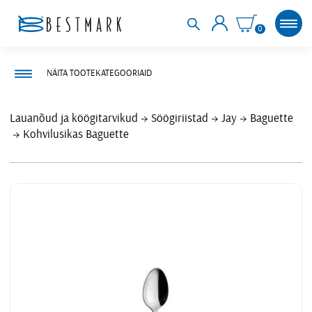
0
NÄITA TOOTEKATEGOORIAID
Lauanõud ja köögitarvikud
Söögiriistad
Jay
Baguette
Kohvilusikas Baguette