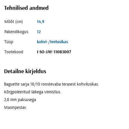
Tehnilised andmed
Mõõt (cm)
14,9
Pakendikogus
12
Tüüp
kohvi-/teelusikas
Tootekood
I-SO-JAY-11083007
Detailne kirjeldus
Baguette sarja 18/10 roostevaba terasest kohvilusikas.
Kõrgpoleeritud läikega viimistlus.
2,8 mm paksusega
Masinpestav.