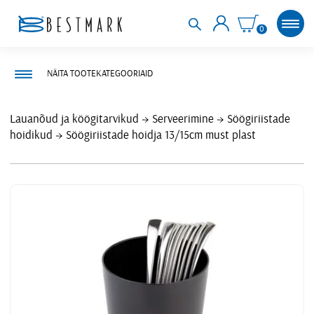
0
NÄITA TOOTEKATEGOORIAID
Lauanõud ja köögitarvikud
Serveerimine
Söögiriistade
hoidikud
Söögiriistade hoidja 13/15cm must plast