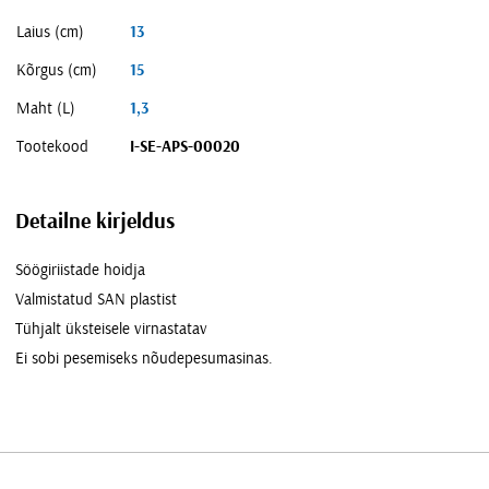
Laius (cm)
13
Kõrgus (cm)
15
Maht (L)
1,3
Tootekood
I-SE-APS-00020
Detailne kirjeldus
Söögiriistade hoidja
Valmistatud SAN plastist
Tühjalt üksteisele virnastatav
Ei sobi pesemiseks nõudepesumasinas.