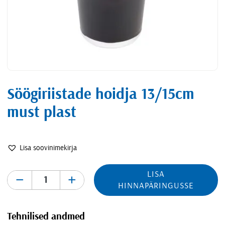
Söögiriistade hoidja 13/15cm
must plast
Lisa soovinimekirja
LISA
-
+
HINNAPÄRINGUSSE
Tehnilised andmed