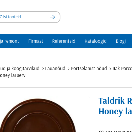
Otsi
ja remont
Firmast
Referentsid
Kataloogid
Blogi
õud ja köögitarvikud
Pesumajade seadmed
ud ja köögitarvikud
Lauanõud
Portselanist nõud
Rak Porce
õud
Kalandrid
oney lai serv
d
Pesumasinad
istad
Trummelkuivatid
rimine
arvikud
Taldrik 
OUTLET
arvikud
Honey la
ud
Outlet GN-nõud
tarvikud
Outlet Klaasid
äilitus ja transport
Outlet Köögitarvikud
Outlet Lauanõud