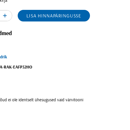
kirja
+
LISA HINNAPÄRINGUSSE
ndmed
ldrik
LA-RAK-EAFP32HO
õud ei ole identselt ühesugused vaid värvitooni