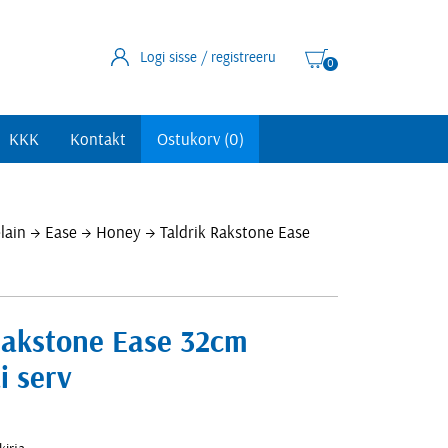
Logi sisse / registreeru
0
KKK
Kontakt
Ostukorv (0)
Uued tooted
lain
Ease
Honey
Taldrik Rakstone Ease
Kasutatud köögiseadmed
Soodustooted
Rakstone Ease 32cm
i serv