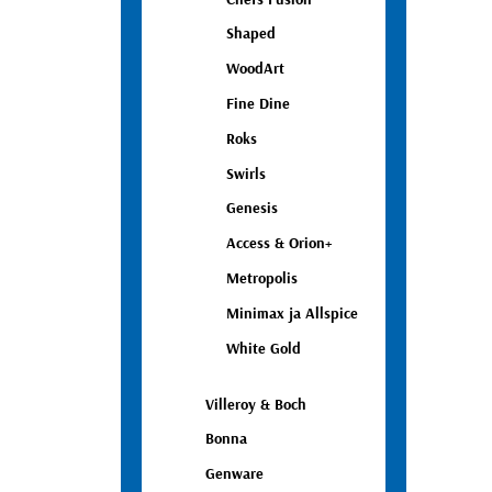
Shaped
WoodArt
Fine Dine
Roks
Swirls
Genesis
Access & Orion+
Metropolis
Minimax ja Allspice
White Gold
Villeroy & Boch
Bonna
Genware