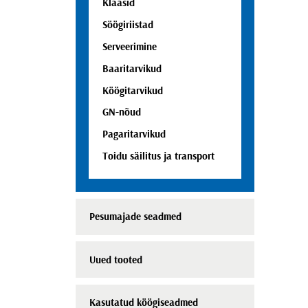
Klaasid
Söögiriistad
Serveerimine
Baaritarvikud
Köögitarvikud
GN-nõud
Pagaritarvikud
Toidu säilitus ja transport
Pesumajade seadmed
Uued tooted
Kasutatud köögiseadmed