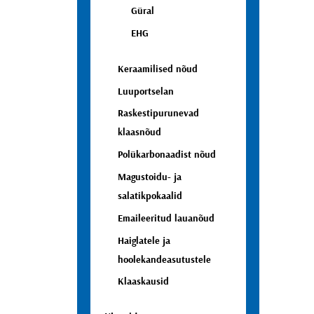
Güral
EHG
Keraamilised nõud
Luuportselan
Raskestipurunevad
klaasnõud
Polükarbonaadist nõud
Magustoidu- ja
salatikpokaalid
Emaileeritud lauanõud
Haiglatele ja
hoolekandeasutustele
Klaaskausid