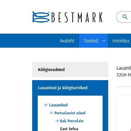
Avaleht
Tooted
Hooldus 
Köögiseadmed
Lauan
Lauanõ
Köögiseadmed
Ettevalmistusseadmed
Lauan
32cm H
Kuumseadmed
Klaasi
Grillseadmed
Söögiri
Lauanõud ja köögitarvikud
Külmseadmed
Servee
Pizzaseadmed
Baarit
Väljastus ja toidu transport
Köögit
Lauanõud
Gourmet seadmed
GN-nõ
Portselanist nõud
Baariseadmed
Pagari
Rak Porcelain
Kohvimasinad
Toidu s
East Selva
Nõudepesumasinad