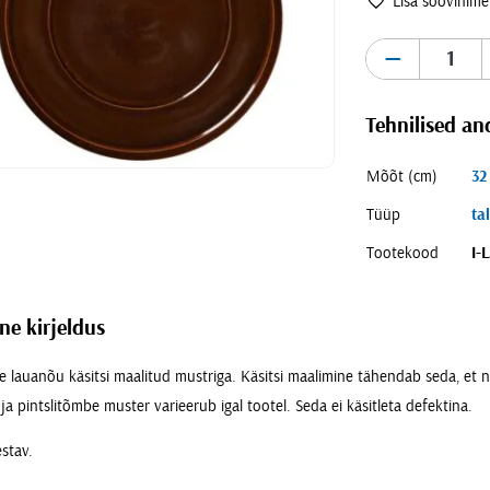
Lisa soovinime
Outlet Serveerimisnõud
Outlet Söögiriistad
-
Tehnilised a
Mõõt (cm)
32
Tüüp
ta
Tootekood
I-
ne kirjeldus
 lauanõu käsitsi maalitud mustriga. Käsitsi maalimine tähendab seda, et n
ja pintslitõmbe muster varieerub igal tootel. Seda ei käsitleta defektina.
stav.