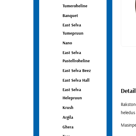
Pagariseadmed
Tumeroheline
Kaupluseseadmed
Banquet
Jäätmekäitlus
Töölauad, valamud, kärud ja riiulid
East Selva
Ühiskondlike ruumide seadmed
Tumepruun
Nano
East Selva
Pastellroheline
East Selva Beez
East Selva Hall
East Selva
Detail
Helepruun
Rakstone
Krush
heledus 
Argila
Masinpe
Ghera