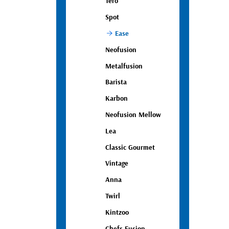
Tero
Spot
Ease
Neofusion
Metalfusion
Barista
Karbon
Neofusion Mellow
Lea
Classic Gourmet
Vintage
Anna
Twirl
Kintzoo
Chefs Fusion