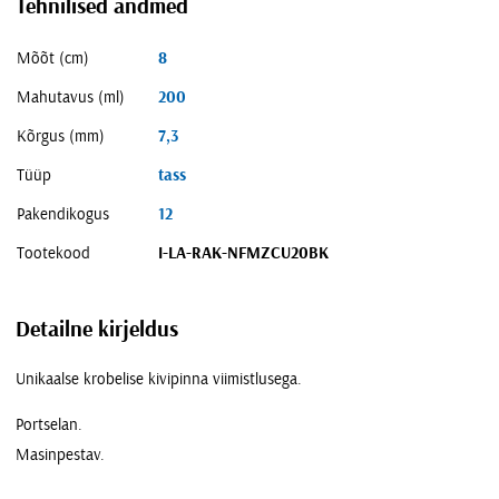
Tehnilised andmed
Mõõt (cm)
8
Mahutavus (ml)
200
Kõrgus (mm)
7,3
Tüüp
tass
Pakendikogus
12
Tootekood
I-LA-RAK-NFMZCU20BK
Detailne kirjeldus
Unikaalse krobelise kivipinna viimistlusega.
Portselan.
Masinpestav.