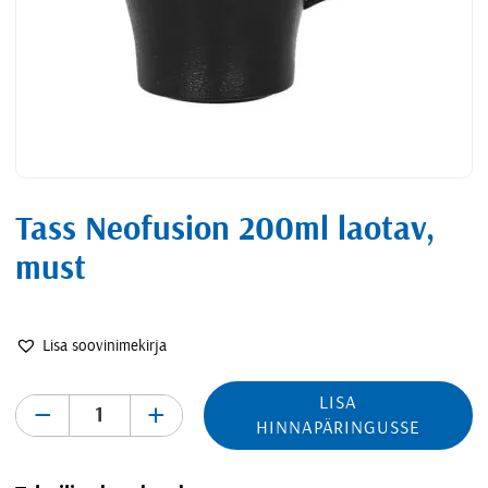
Tass Neofusion 200ml laotav,
must
Lisa soovinimekirja
LISA
-
+
HINNAPÄRINGUSSE