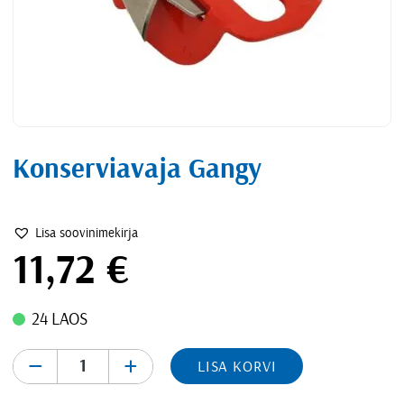
Konserviavaja Gangy
Lisa soovinimekirja
11,72
€
24 LAOS
-
+
LISA KORVI