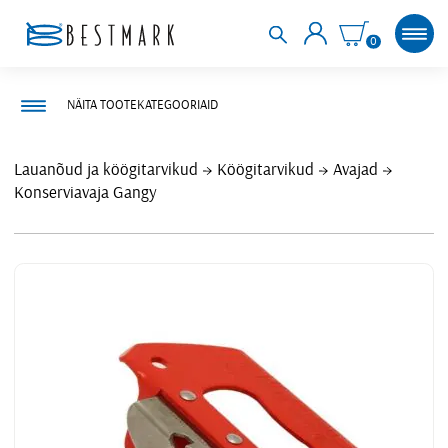
0
NÄITA TOOTEKATEGOORIAID
Lauanõud ja köögitarvikud
Köögitarvikud
Avajad
Konserviavaja Gangy