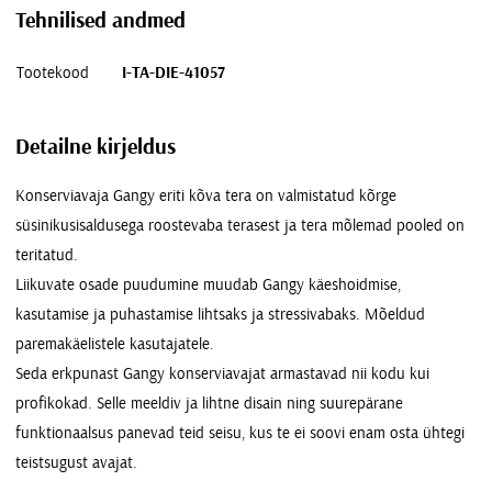
Tehnilised andmed
Tootekood
I-TA-DIE-41057
Detailne kirjeldus
Konserviavaja Gangy eriti kõva tera on valmistatud kõrge
süsinikusisaldusega roostevaba terasest ja tera mõlemad pooled on
teritatud.
Liikuvate osade puudumine muudab Gangy käeshoidmise,
kasutamise ja puhastamise lihtsaks ja stressivabaks. Mõeldud
paremakäelistele kasutajatele.
Seda erkpunast Gangy konserviavajat armastavad nii kodu kui
profikokad. Selle meeldiv ja lihtne disain ning suurepärane
funktionaalsus panevad teid seisu, kus te ei soovi enam osta ühtegi
teistsugust avajat.