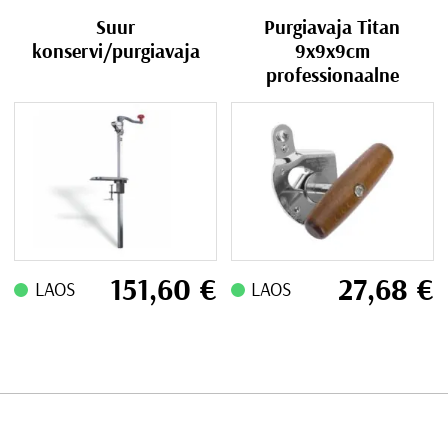
Suur
Purgiavaja Titan
konservi/purgiavaja
9x9x9cm
professionaalne
151,60
€
27,68
€
LAOS
LAOS