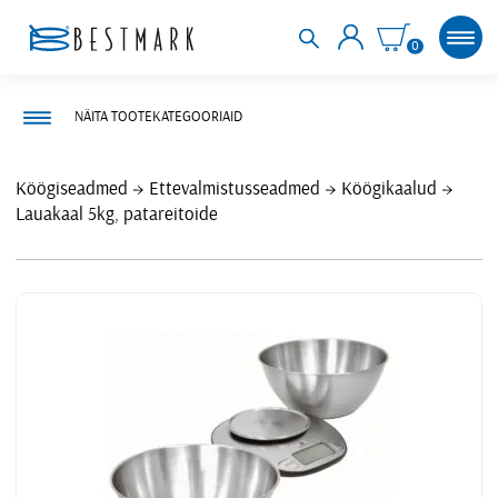
0
NÄITA TOOTEKATEGOORIAID
Köögiseadmed
Ettevalmistusseadmed
Köögikaalud
Lauakaal 5kg, patareitoide