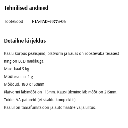
Tehnilised andmed
Tootekood
I-TA-PAD-49773-05
Detailne kirjeldus
Kaalu korpus pealispind, platvorm ja kauss on roostevaba terasest
ning on LCD näidikuga.
Max. kaal 5 kg
Mõõtesamm: 1 g
Mõõdud: 180 x 130mm
Platvormi läbimõõt on 115mm. Kausi ülemine läbimõõt on 215mm.
Toide: AA patareid (ei sisaldu komplektis).
Kaalul on taarafunktsioon ja automaatne väljalülitus.