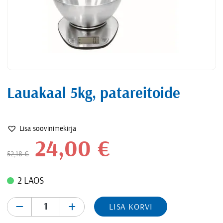
Lauakaal 5kg, patareitoide
Lisa soovinimekirja
24,00
€
52,18
€
2 LAOS
-
+
LISA KORVI