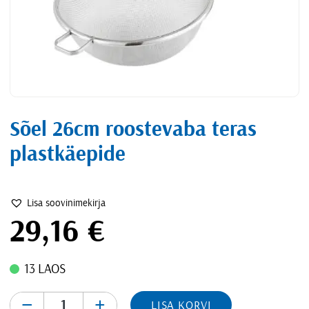
Sõel 26cm roostevaba teras
plastkäepide
Lisa soovinimekirja
29,16
€
13 LAOS
-
+
LISA KORVI