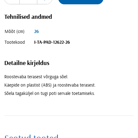
Tehnilised andmed
Mõõt (cm)
26
Tootekood
I-TA-PAD-12622-26
Detailne kirjeldus
Roostevaba terasest võrguga sõel.
Käepide on plastist (ABS) ja roostevaba terasest.
Sõela tagaküljel on tugi poti servale toetamiseks.