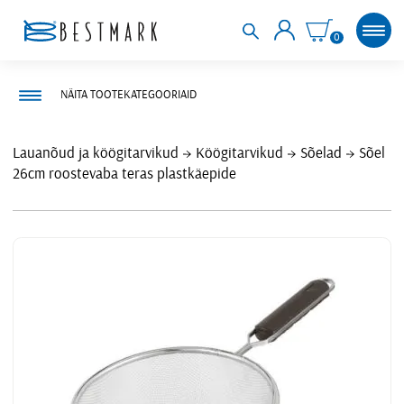
0
NÄITA TOOTEKATEGOORIAID
Lauanõud ja köögitarvikud
Köögitarvikud
Sõelad
Sõel
26cm roostevaba teras plastkäepide