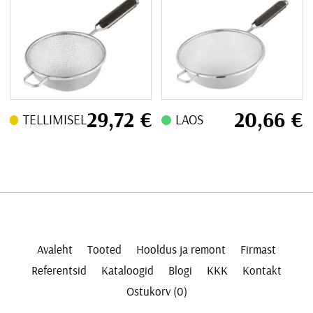
29,72
€
20,66
€
TELLIMISEL
LAOS
Avaleht
Tooted
Hooldus ja remont
Firmast
Referentsid
Kataloogid
Blogi
KKK
Kontakt
Ostukorv (0)