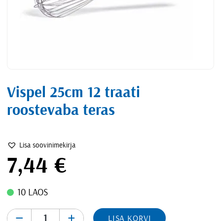
Vispel 25cm 12 traati
roostevaba teras
Lisa soovinimekirja
7,44
€
10 LAOS
-
+
LISA KORVI