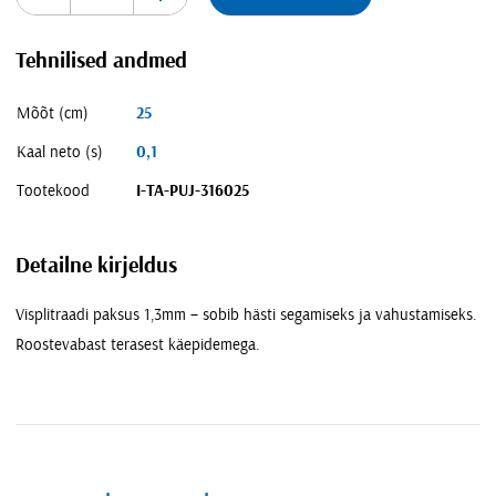
Tehnilised andmed
Mõõt (cm)
25
Kaal neto (s)
0,1
Tootekood
I-TA-PUJ-316025
Detailne kirjeldus
Visplitraadi paksus 1,3mm – sobib hästi segamiseks ja vahustamiseks.
Roostevabast terasest käepidemega.