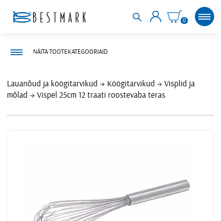
0
NÄITA TOOTEKATEGOORIAID
Lauanõud ja köögitarvikud
Köögitarvikud
Visplid ja
mõlad
Vispel 25cm 12 traati roostevaba teras