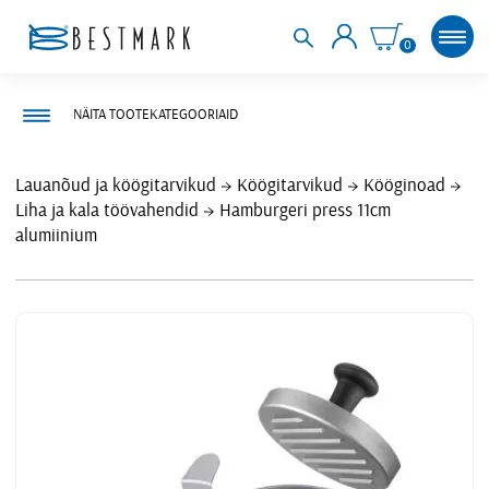
0
NÄITA TOOTEKATEGOORIAID
Lauanõud ja köögitarvikud
Köögitarvikud
Kööginoad
Liha ja kala töövahendid
Hamburgeri press 11cm
alumiinium