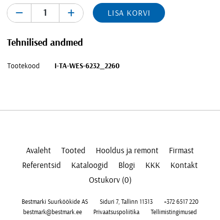
-
+
LISA KORVI
Tehnilised andmed
Tootekood
I-TA-WES-6232_2260
Avaleht
Tooted
Hooldus ja remont
Firmast
Referentsid
Kataloogid
Blogi
KKK
Kontakt
Ostukorv (0)
Bestmarki Suurköökide AS
Siduri 7, Tallinn 11313
+372 6517 220
bestmark@bestmark.ee
Privaatsuspoliitika
Tellimistingimused