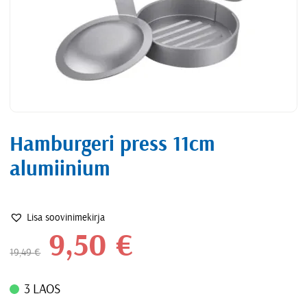
Hamburgeri press 11cm
alumiinium
Lisa soovinimekirja
9,50
€
19,49
€
3 LAOS