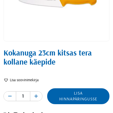
Kokanuga 23cm kitsas tera
kollane käepide
Lisa soovinimekirja
LISA
-
+
HINNAPÄRINGUSSE